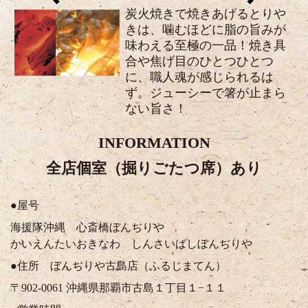
炭火焼きで焼きあげるとりや
きは、噛むほどに脂の旨みが
味わえる至極の一品！焼き具
合や焦げ目のひとつひとつ
に、職人魂が感じられるは
ず。ジューシーで箸が止まら
ない旨さ！
INFORMATION
全店個室（掘りごたつ席）あり
●屋号
海援隊沖縄 心斎橋ぼんぢりや
かいえんたいおきなわ しんさいばしぼんぢりや
●住所 ぼんぢりや古島店（ふるじまてん）
〒902-0061 沖縄県那覇市古島１丁目１−１１