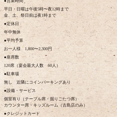
●営業時間
平日・日曜は午後5時〜夜12時まで
金、土、祭日前は夜1時まで
●定休日
年中無休
●平均予算
お一人様 1,800〜2,300円
●座席数
120席（宴会最大人数 60人）
●駐車場
無し 近隣にコインパーキングあり
●設備・サービス
個室有り（テーブル席・掘りごたつ席）
カウンター席・キッズルーム（古島店のみ）
●クレジットカード